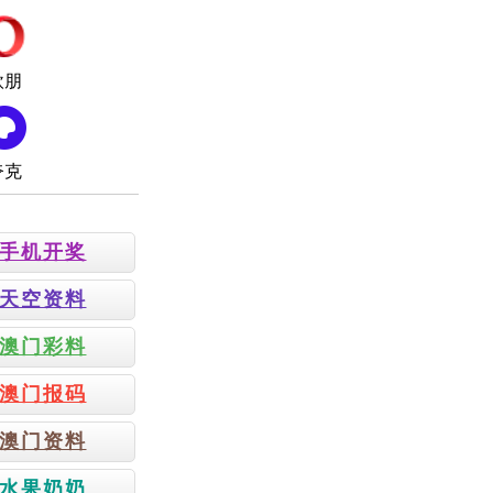
欧朋
夸克
手机开奖
天空资料
澳门彩料
澳门报码
澳门资料
水果奶奶